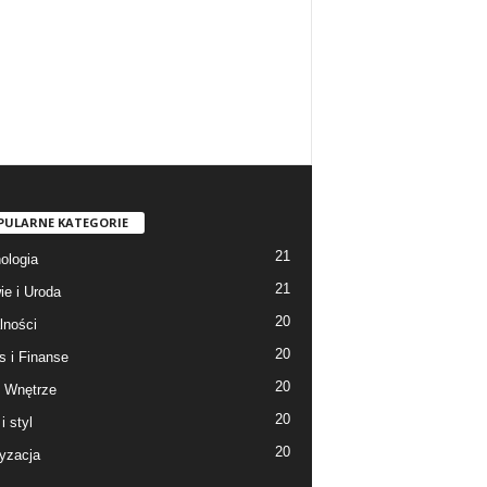
PULARNE KATEGORIE
21
ologia
21
ie i Uroda
20
lności
20
s i Finanse
20
 Wnętrze
20
i styl
20
yzacja