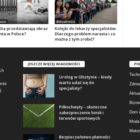
ości
Aktualności
dia przedstawiają obraz
Kolejki do lekarzy specjalistów:
nta w Polsce?
Dlaczego problem narasta i co
można z tym zrobić?
JESZCZE WIĘCEJ WIADOMOŚCI
PO
ch
Techn
Urolog w Olsztynie – kiedy
warto udać się do
rnie
Zdrow
specjalisty?
j
Aktua
Bizne
Piłkochwyty – skuteczne
zabezpieczenie boisk i
Dom i
terenów sportowych
Moda 
Motor
Bezpieczeństwo płatności