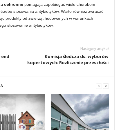
ia ochronne
pomagają zapobiegać wielu chorobom
otrzebę stosowania antybiotyków. Warto również zwracać
jąc produkty od zwierząt hodowanych w warunkach
cego stosowanie antybiotyków.
Następny artykuł
rend
Komisja śledcza ds. wyborów
kopertowych: Rozliczenie przeszłości
RA