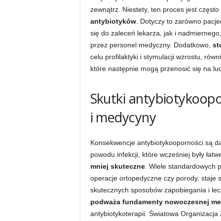
zewnątrz. Niestety, ten proces jest częst
antybiotyków
. Dotyczy to zarówno pacjen
się do zaleceń lekarza, jak i nadmierne
przez personel medyczny. Dodatkowo,
st
celu profilaktyki i stymulacji wzrostu, rów
które następnie mogą przenosić się na lud
Skutki antybiotykoopo
i medycyny
Konsekwencje antybiotykooporności są da
powodu infekcji, które wcześniej były łatw
mniej skuteczne
. Wiele standardowych 
operacje ortopedyczne czy porody, staje 
skutecznych sposobów zapobiegania i lecz
podważa fundamenty nowoczesnej m
antybiotykoterapii. Światowa Organizacja