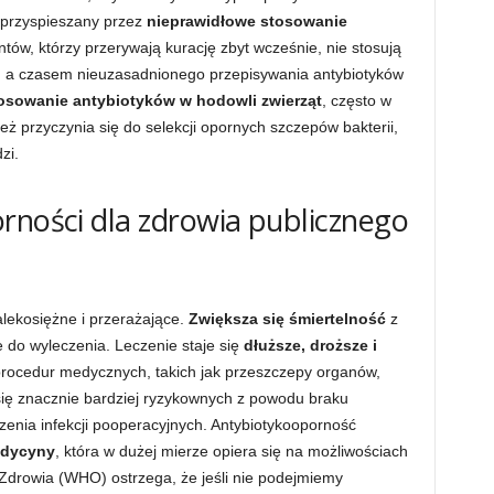
o przyspieszany przez
nieprawidłowe stosowanie
tów, którzy przerywają kurację zbyt wcześnie, nie stosują
go, a czasem nieuzasadnionego przepisywania antybiotyków
osowanie antybiotyków w hodowli zwierząt
, często w
nież przyczynia się do selekcji opornych szczepów bakterii,
zi.
rności dla zdrowia publicznego
lekosiężne i przerażające.
Zwiększa się śmiertelność
z
e do wyleczenia. Leczenie staje się
dłuższe, droższe i
procedur medycznych, takich jak przeszczepy organów,
się znacznie bardziej ryzykownych z powodu braku
enia infekcji pooperacyjnych. Antybiotykooporność
edycyny
, która w dużej mierze opiera się na możliwościach
 Zdrowia (WHO) ostrzega, że jeśli nie podejmiemy