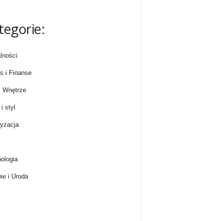
tegorie:
lności
s i Finanse
 Wnętrze
i styl
yzacja
ologia
ie i Uroda