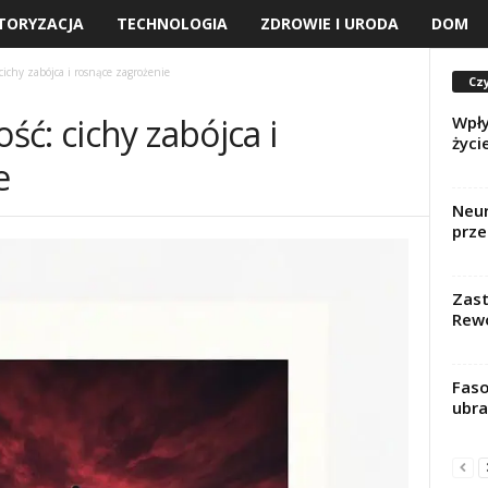
TORYZACJA
TECHNOLOGIA
ZDROWIE I URODA
DOM
ichy zabójca i rosnące zagrożenie
Czy
ć: cichy zabójca i
Wpły
życi
e
Neur
prze
Zast
Rewo
Faso
ubra