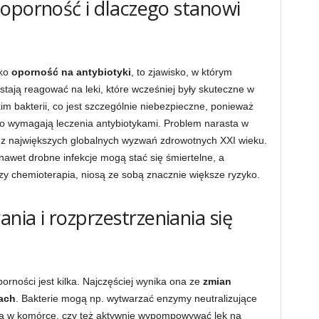
oporność i dlaczego stanowi
ako
oporność na antybiotyki
, to zjawisko, w którym
estają reagować na leki, które wcześniej były skuteczne w
im bakterii, co jest szczególnie niebezpieczne, ponieważ
to wymagają leczenia antybiotykami. Problem narasta w
m z największych globalnych wyzwań zdrowotnych XXI wieku.
nawet drobne infekcje mogą stać się śmiertelne, a
zy chemioterapia, niosą ze sobą znacznie większe ryzyko.
a i rozprzestrzeniania się
ności jest kilka. Najczęściej wynika ona ze
zmian
ach
. Bakterie mogą np. wytwarzać enzymy neutralizujące
nia w komórce, czy też aktywnie wypompowywać lek na