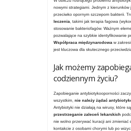
W obliczu rosnącego problemu antybiotyk
nowymi strategiami. Jednym z kierunków 
przeciwko opornym szczepom bakterii. T
leczenia
, takimi jak terapia fagowa (wyk
stosowanie bakteriofagów. Ważnym eleme
pozwalające na szybkie identyfikowanie pr
Współpraca międzynarodowa
w zakresi
jest kluczowa dla skutecznego przeciwdzi
Jak możemy zapobiega
codziennym życiu?
Zapobieganie antybiotykooporności zacz
wszystkim,
nie należy żądać antybiotyk
Antybiotyki nie działają na wirusy, które 
przestrzeganie zaleceń lekarskich
podcz
nie wolno przerywać kuracji ani zmienia
kontakcie z osobami chorymi lub po wizyc