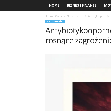
HOME
BIZNES I FINANSE
MO
Strona główna
Aktualności
Antybiotykooporność: c
AKTUALNOŚCI
Antybiotykoopornoś
rosnące zagrożeni