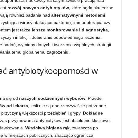
oodporności, naukowcy na całym świecie pracują nad
jest
rozwój nowych antybiotyków
, które będą skuteczne
rwają również badania nad
alternatywnymi metodami
orzystująca wirusy atakujące bakterie), immunoterapia czy
ntem jest także
lepsze monitorowanie i diagnostyka
,
zyczyn infekcji i dobieranie odpowiedniego leczenia.
e badań, wymiany danych i tworzenia wspólnych strategii
ałania temu globalnemu zagrożeniu.
ć antybiotykooporności w
yna się od
naszych codziennych wyborów
. Przede
ów od lekarza
, jeśli nie są one rzeczywiście potrzebne.
są przyczyną większości przeziębień i grypy.
Dokładne
as przyjmowania antybiotyków jest absolutnie kluczowe –
ć dawkowania.
Właściwa higiena rąk
, zwłaszcza po
ie w miejscach publicznych, znacząco ogranicza