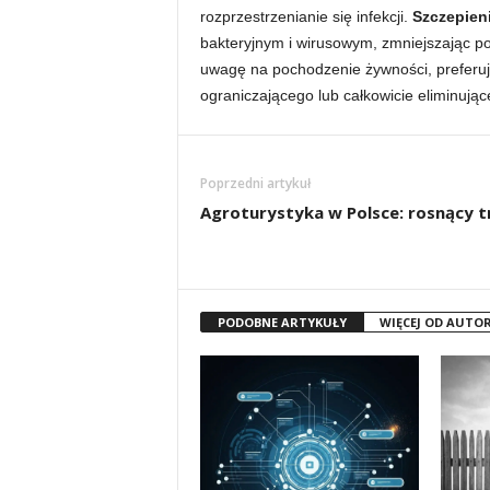
rozprzestrzenianie się infekcji.
Szczepien
bakteryjnym i wirusowym, zmniejszając p
uwagę na pochodzenie żywności, preferu
ograniczającego lub całkowicie eliminują
Poprzedni artykuł
Agroturystyka w Polsce: rosnący t
PODOBNE ARTYKUŁY
WIĘCEJ OD AUTO