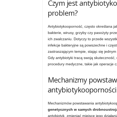
Czym jest antybiotyko
problem?
Antybiotykooporność, często określana j
bakterie, wirusy, grzyby czy pasożyty prz
ich zwalczaniu. Dotyczy to przede wszystk
infekcje bakteryjne są powszechne i częs
zastraszającym tempie, stając się jedny
Gdy antybiotyki tracą swoją skuteczność, 
procedury medyczne, takie jak operacje c
Mechanizmy powstawani
antybiotykooporności
Mechanizmów powstawania antybiotykoopor
genetycznych w samych drobnoustroj
antybiotyk, zmieniać miejsce jego działa