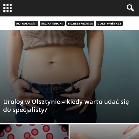
AKTUALNOŚCI
BEZ KATEGORII
BIZNES I FINANSE
DOM I WNĘTRZE
Urolog w Olsztynie – kiedy warto udać się
do specjalisty?