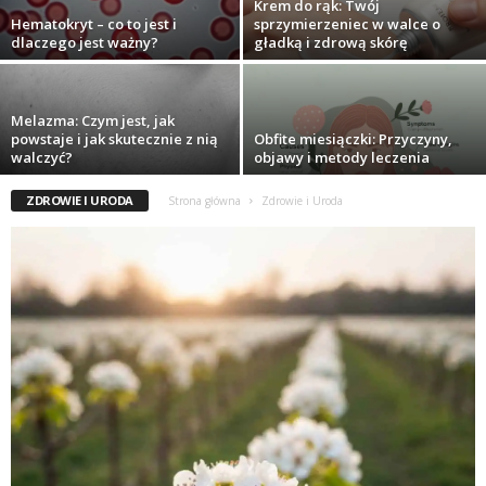
Krem do rąk: Twój
Hematokryt – co to jest i
sprzymierzeniec w walce o
dlaczego jest ważny?
gładką i zdrową skórę
Melazma: Czym jest, jak
powstaje i jak skutecznie z nią
Obfite miesiączki: Przyczyny,
walczyć?
objawy i metody leczenia
ZDROWIE I URODA
Strona główna
Zdrowie i Uroda