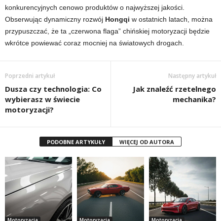
konkurencyjnych cenowo produktów o najwyższej jakości.
Obserwując dynamiczny rozwój
Hongqi
w ostatnich latach, można
przypuszczać, że ta „czerwona flaga” chińskiej motoryzacji będzie
wkrótce powiewać coraz mocniej na światowych drogach.
Poprzedni artykuł
Następny artykuł
Dusza czy technologia: Co
Jak znaleźć rzetelnego
wybierasz w świecie
mechanika?
motoryzacji?
PODOBNE ARTYKUŁY
WIĘCEJ OD AUTORA
Motoryzacja
Motoryzacja
Motoryzacja