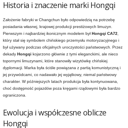
Historia i znaczenie marki Hongqi
Założenie fabryki w Changchun było odpowiedzią na potrzebę
posiadania własnej, krajowej produkcji prestiżowych limuzyn.
Pierwszym i najbardziej ikonicznym modelem był
Hongqi CA72
,
który stał się symbolem chińskiego przemysłu motoryzacyjnego i
był używany podczas oficjalnych uroczystości państwowych. Przez
dekady
Hongqi
kojarzono głównie z tymi eleganckimi, ale nieco
topornymi limuzynami, które stanowiły wizytówkę chińskiej
dyplomacji. Marka była ściśle powiązana z partią komunistyczną i
jej przywódcami, co nadawało jej wyjątkowy, niemal państwowy
charakter. W późniejszych latach produkcja była kontynuowana,
choć dostępność pojazdów poza kręgami rządowymi była bardzo
ograniczona.
Ewolucja i współczesne oblicze
Hongqi