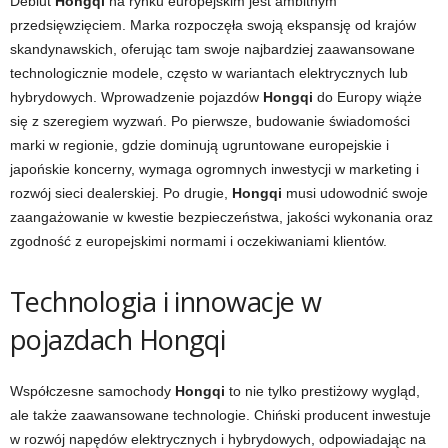
Debiut
Hongqi
na rynku europejskim jest ambitnym
przedsięwzięciem. Marka rozpoczęła swoją ekspansję od krajów
skandynawskich, oferując tam swoje najbardziej zaawansowane
technologicznie modele, często w wariantach elektrycznych lub
hybrydowych. Wprowadzenie pojazdów
Hongqi
do Europy wiąże
się z szeregiem wyzwań. Po pierwsze, budowanie świadomości
marki w regionie, gdzie dominują ugruntowane europejskie i
japońskie koncerny, wymaga ogromnych inwestycji w marketing i
rozwój sieci dealerskiej. Po drugie,
Hongqi
musi udowodnić swoje
zaangażowanie w kwestie bezpieczeństwa, jakości wykonania oraz
zgodność z europejskimi normami i oczekiwaniami klientów.
Technologia i innowacje w
pojazdach Hongqi
Współczesne samochody
Hongqi
to nie tylko prestiżowy wygląd,
ale także zaawansowane technologie. Chiński producent inwestuje
w rozwój napędów elektrycznych i hybrydowych, odpowiadając na