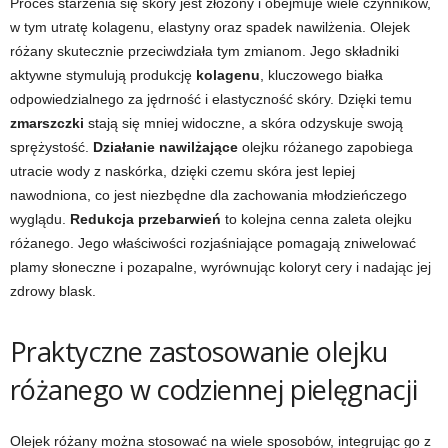
Proces starzenia się skóry jest złożony i obejmuje wiele czynników,
w tym utratę kolagenu, elastyny oraz spadek nawilżenia. Olejek
różany skutecznie przeciwdziała tym zmianom. Jego składniki
aktywne stymulują produkcję
kolagenu
, kluczowego białka
odpowiedzialnego za jędrność i elastyczność skóry. Dzięki temu
zmarszczki
stają się mniej widoczne, a skóra odzyskuje swoją
sprężystość.
Działanie nawilżające
olejku różanego zapobiega
utracie wody z naskórka, dzięki czemu skóra jest lepiej
nawodniona, co jest niezbędne dla zachowania młodzieńczego
wyglądu.
Redukcja przebarwień
to kolejna cenna zaleta olejku
różanego. Jego właściwości rozjaśniające pomagają zniwelować
plamy słoneczne i pozapalne, wyrównując koloryt cery i nadając jej
zdrowy blask.
Praktyczne zastosowanie olejku
różanego w codziennej pielęgnacji
Olejek różany można stosować na wiele sposobów, integrując go z