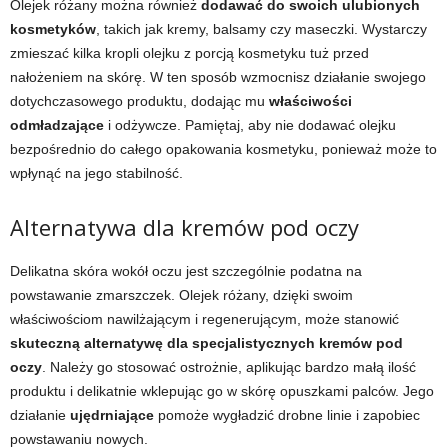
Olejek różany można również
dodawać do swoich ulubionych
kosmetyków
, takich jak kremy, balsamy czy maseczki. Wystarczy
zmieszać kilka kropli olejku z porcją kosmetyku tuż przed
nałożeniem na skórę. W ten sposób wzmocnisz działanie swojego
dotychczasowego produktu, dodając mu
właściwości
odmładzające
i odżywcze. Pamiętaj, aby nie dodawać olejku
bezpośrednio do całego opakowania kosmetyku, ponieważ może to
wpłynąć na jego stabilność.
Alternatywa dla kremów pod oczy
Delikatna skóra wokół oczu jest szczególnie podatna na
powstawanie zmarszczek. Olejek różany, dzięki swoim
właściwościom nawilżającym i regenerującym, może stanowić
skuteczną alternatywę dla specjalistycznych kremów pod
oczy
. Należy go stosować ostrożnie, aplikując bardzo małą ilość
produktu i delikatnie wklepując go w skórę opuszkami palców. Jego
działanie
ujędrniające
pomoże wygładzić drobne linie i zapobiec
powstawaniu nowych.