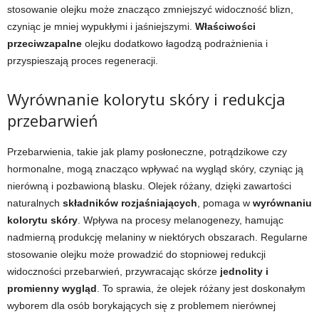
stosowanie olejku może znacząco zmniejszyć widoczność blizn,
czyniąc je mniej wypukłymi i jaśniejszymi.
Właściwości
przeciwzapalne
olejku dodatkowo łagodzą podrażnienia i
przyspieszają proces regeneracji.
Wyrównanie kolorytu skóry i redukcja
przebarwień
Przebarwienia, takie jak plamy posłoneczne, potrądzikowe czy
hormonalne, mogą znacząco wpływać na wygląd skóry, czyniąc ją
nierówną i pozbawioną blasku. Olejek różany, dzięki zawartości
naturalnych
składników rozjaśniających
, pomaga w
wyrównaniu
kolorytu skóry
. Wpływa na procesy melanogenezy, hamując
nadmierną produkcję melaniny w niektórych obszarach. Regularne
stosowanie olejku może prowadzić do stopniowej redukcji
widoczności przebarwień, przywracając skórze
jednolity i
promienny wygląd
. To sprawia, że olejek różany jest doskonałym
wyborem dla osób borykających się z problemem nierównej