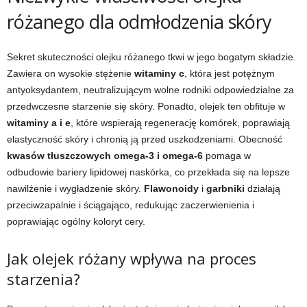
różanego dla odmłodzenia skóry
Sekret skuteczności olejku różanego tkwi w jego bogatym składzie.
Zawiera on wysokie stężenie
witaminy c
, która jest potężnym
antyoksydantem, neutralizującym wolne rodniki odpowiedzialne za
przedwczesne starzenie się skóry. Ponadto, olejek ten obfituje w
witaminy a i e
, które wspierają regenerację komórek, poprawiają
elastyczność skóry i chronią ją przed uszkodzeniami. Obecność
kwasów tłuszczowych omega-3 i omega-6
pomaga w
odbudowie bariery lipidowej naskórka, co przekłada się na lepsze
nawilżenie i wygładzenie skóry.
Flawonoidy
i
garbniki
działają
przeciwzapalnie i ściągająco, redukując zaczerwienienia i
poprawiając ogólny koloryt cery.
Jak olejek różany wpływa na proces
starzenia?