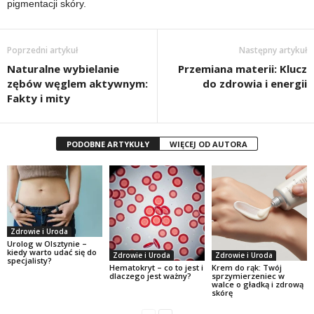
pigmentacji skóry.
Poprzedni artykuł
Następny artykuł
Naturalne wybielanie
Przemiana materii: Klucz
zębów węglem aktywnym:
do zdrowia i energii
Fakty i mity
PODOBNE ARTYKUŁY
WIĘCEJ OD AUTORA
Zdrowie i Uroda
Urolog w Olsztynie –
kiedy warto udać się do
Zdrowie i Uroda
Zdrowie i Uroda
specjalisty?
Hematokryt – co to jest i
Krem do rąk: Twój
dlaczego jest ważny?
sprzymierzeniec w
walce o gładką i zdrową
skórę