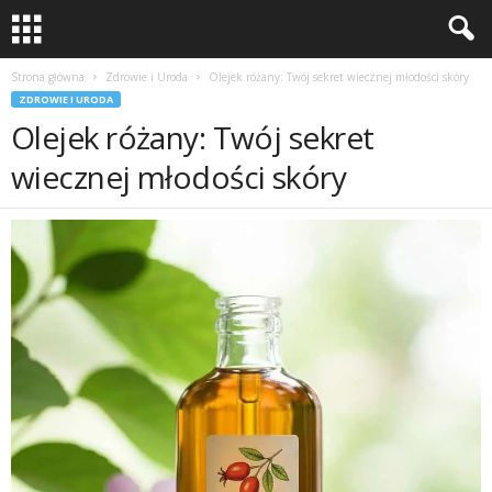
Strona główna
Zdrowie i Uroda
Olejek różany: Twój sekret wiecznej młodości skóry
ZDROWIE I URODA
Olejek różany: Twój sekret
wiecznej młodości skóry