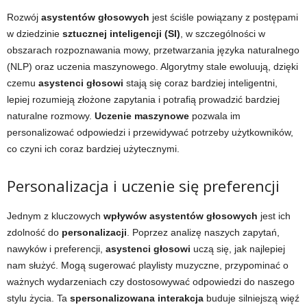
Rozwój
asystentów głosowych
jest ściśle powiązany z postępami
w dziedzinie
sztucznej inteligencji (SI)
, w szczególności w
obszarach rozpoznawania mowy, przetwarzania języka naturalnego
(NLP) oraz uczenia maszynowego. Algorytmy stale ewoluują, dzięki
czemu
asystenci głosowi
stają się coraz bardziej inteligentni,
lepiej rozumieją złożone zapytania i potrafią prowadzić bardziej
naturalne rozmowy.
Uczenie maszynowe
pozwala im
personalizować odpowiedzi i przewidywać potrzeby użytkowników,
co czyni ich coraz bardziej użytecznymi.
Personalizacja i uczenie się preferencji
Jednym z kluczowych
wpływów asystentów głosowych
jest ich
zdolność do
personalizacji
. Poprzez analizę naszych zapytań,
nawyków i preferencji,
asystenci głosowi
uczą się, jak najlepiej
nam służyć. Mogą sugerować playlisty muzyczne, przypominać o
ważnych wydarzeniach czy dostosowywać odpowiedzi do naszego
stylu życia. Ta
spersonalizowana interakcja
buduje silniejszą więź