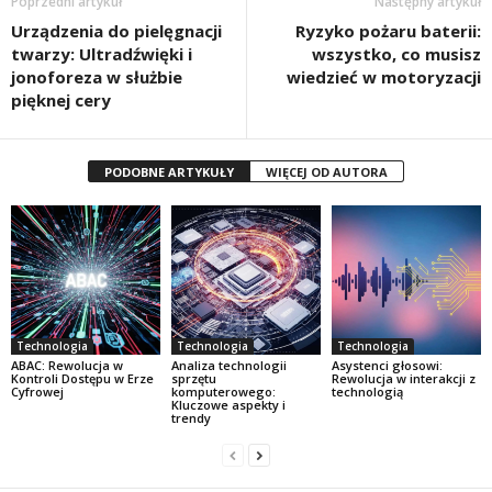
Poprzedni artykuł
Następny artykuł
Urządzenia do pielęgnacji
Ryzyko pożaru baterii:
twarzy: Ultradźwięki i
wszystko, co musisz
jonoforeza w służbie
wiedzieć w motoryzacji
pięknej cery
PODOBNE ARTYKUŁY
WIĘCEJ OD AUTORA
Technologia
Technologia
Technologia
ABAC: Rewolucja w
Analiza technologii
Asystenci głosowi:
Kontroli Dostępu w Erze
sprzętu
Rewolucja w interakcji z
Cyfrowej
komputerowego:
technologią
Kluczowe aspekty i
trendy