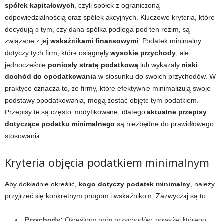
spółek kapitałowych
, czyli spółek z ograniczoną
odpowiedzialnością oraz spółek akcyjnych. Kluczowe kryteria, które
decydują o tym, czy dana spółka podlega pod ten reżim, są
związane z jej
wskaźnikami finansowymi
. Podatek minimalny
dotyczy tych firm, które osiągnęły
wysokie przychody
, ale
jednocześnie
poniosły stratę podatkową
lub wykazały
niski
dochód do opodatkowania
w stosunku do swoich przychodów. W
praktyce oznacza to, że firmy, które efektywnie minimalizują swoje
podstawy opodatkowania, mogą zostać objęte tym podatkiem.
Przepisy te są często modyfikowane, dlatego
aktualne przepisy
dotyczące podatku minimalnego
są niezbędne do prawidłowego
stosowania.
Kryteria objęcia podatkiem minimalnym
Aby dokładnie określić,
kogo dotyczy podatek minimalny
, należy
przyjrzeć się konkretnym progom i wskaźnikom. Zazwyczaj są to:
Przychody:
Określony próg przychodów, powyżej którego