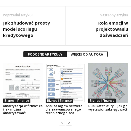
Poprzedni artykuł
Następny artykuł
Jak zbudować prosty
Rola emocji w
model scoringu
projektowaniu
kredytowego
doświadczeń
PODOBNE ARTYKUŁY
WIĘCEJ OD AUTORA
Biznes i Finanse
Biznes i Finanse
Biznes i Finanse
Amortyzacja w firmie: co
Analiza logów serwera
Duplikat faktury – jak go
i jak można
dla zaawansowanego
wystawić i zaksięgować?
amortyzować?
technicznego seo