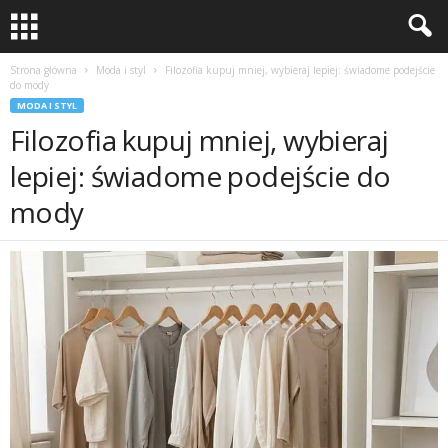
Strona główna
Moda i styl
Filozofia kupuj mniej, wybieraj lepiej: świadome podejście
do mody
MODA I STYL
Filozofia kupuj mniej, wybieraj
lepiej: świadome podejście do
mody