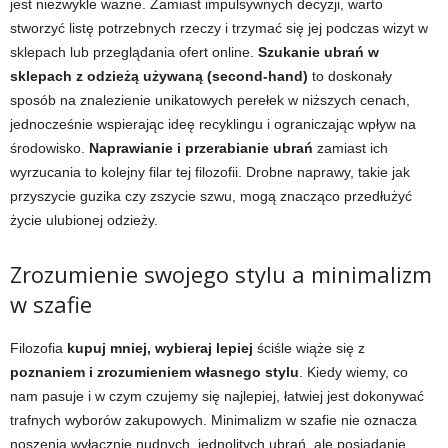
jest niezwykle ważne. Zamiast impulsywnych decyzji, warto
stworzyć listę potrzebnych rzeczy i trzymać się jej podczas wizyt w
sklepach lub przeglądania ofert online.
Szukanie ubrań w
sklepach z odzieżą używaną (second-hand)
to doskonały
sposób na znalezienie unikatowych perełek w niższych cenach,
jednocześnie wspierając ideę recyklingu i ograniczając wpływ na
środowisko.
Naprawianie i przerabianie ubrań
zamiast ich
wyrzucania to kolejny filar tej filozofii. Drobne naprawy, takie jak
przyszycie guzika czy zszycie szwu, mogą znacząco przedłużyć
życie ulubionej odzieży.
Zrozumienie swojego stylu a minimalizm
w szafie
Filozofia
kupuj mniej, wybieraj lepiej
ściśle wiąże się z
poznaniem i zrozumieniem własnego stylu
. Kiedy wiemy, co
nam pasuje i w czym czujemy się najlepiej, łatwiej jest dokonywać
trafnych wyborów zakupowych. Minimalizm w szafie nie oznacza
noszenia wyłącznie nudnych, jednolitych ubrań, ale posiadanie