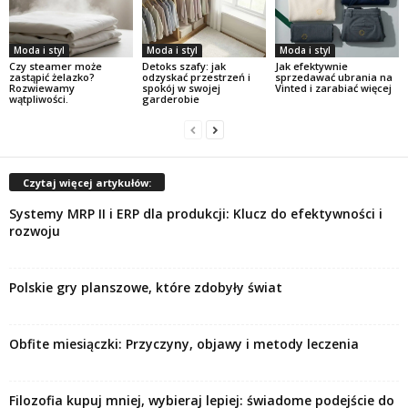
Moda i styl
Moda i styl
Moda i styl
Czy steamer może
Detoks szafy: jak
Jak efektywnie
zastąpić żelazko?
odzyskać przestrzeń i
sprzedawać ubrania na
Rozwiewamy
spokój w swojej
Vinted i zarabiać więcej
wątpliwości.
garderobie
Czytaj więcej artykułów:
Systemy MRP II i ERP dla produkcji: Klucz do efektywności i
rozwoju
Polskie gry planszowe, które zdobyły świat
Obfite miesiączki: Przyczyny, objawy i metody leczenia
Filozofia kupuj mniej, wybieraj lepiej: świadome podejście do