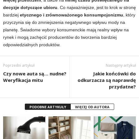
więcej przestrzeni
, a także na
mniej czasu poświęcanego na
decyzje dotyczące ubioru
. Co najważniejsze, jest to krok w stronę
bardziej
etycznego i zrównoważonego konsumpcjonizmu
, który
przyczynia się do zmniejszenia negatywnego wpływu mody na
planetę. Świadome wybory konsumenckie mają realny wpływ na
rynek i mogą zachęcić producentów do tworzenia bardziej
odpowiedzialnych produktów.
Poprzedni artykuł
Następny artykuł
Czy nowe auta są… nudne?
Jakie końcówki do
Weryfikacja mitu
odkurzacza są naprawdę
przydatne?
PODOBNE ARTYKUŁY
WIĘCEJ OD AUTORA