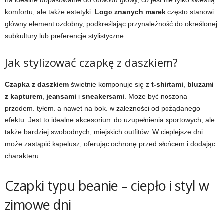
na idealne dopasowanie do obwodu głowy, co jest nie tylko kwestią
komfortu, ale także estetyki.
Logo znanych marek
często stanowi
główny element ozdobny, podkreślając przynależność do określonej
subkultury lub preferencje stylistyczne.
Jak stylizować czapkę z daszkiem?
Czapka z daszkiem
świetnie komponuje się z
t-shirtami
,
bluzami
z kapturem
,
jeansami
i
sneakersami
. Może być noszona
przodem, tyłem, a nawet na bok, w zależności od pożądanego
efektu. Jest to idealne akcesorium do uzupełnienia sportowych, ale
także bardziej swobodnych, miejskich outfitów. W cieplejsze dni
może zastąpić kapelusz, oferując ochronę przed słońcem i dodając
charakteru.
Czapki typu beanie – ciepło i styl w
zimowe dni