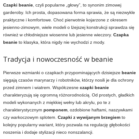
Czapki beanie
, czyli popularne „głowy”, to synonim zimowej
garderoby. Ich prosta, dopasowana forma sprawia, że są niezwykle
praktyczne i komfortowe. Choć pierwotnie kojarzone z okresem
jesienno-zimowym, wiele modeli o lżejszej konstrukcji sprawdza się
również w chłodniejsze wiosenne lub jesienne wieczory.
Czapka
beanie
to klasyka, która nigdy nie wychodzi z mody.
Tradycja i nowoczesność w beanie
Pierwsze wzmianki o czapkach przypominających dzisiejsze
beanie
sięgają czasów marynarzy i robotników, którzy nosili je dla ochrony
przed zimnem i wiatrem. Współczesne
czapki beanie
charakteryzują się ogromną różnorodnością. Od prostych, gładkich
modeli wykonanych z miękkiej wełny lub akrylu, po te z
charakterystycznym
pomponem
, ozdobione haftami, naszywkami
czy warkoczowym splotem.
Czapki z wywijanym brzegiem
to
kolejny popularny wariant, który pozwala na regulację głębokości
noszenia i dodaje stylizacji nieco nonszalancji.