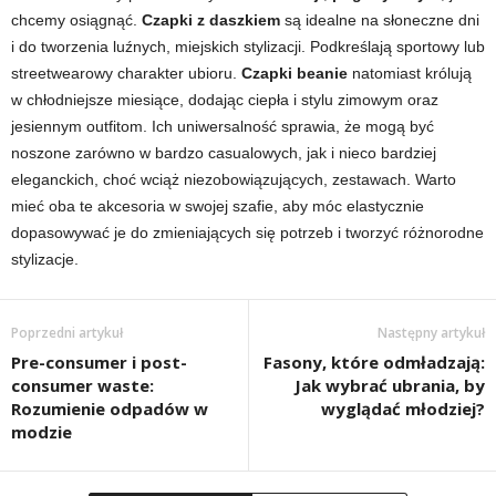
chcemy osiągnąć.
Czapki z daszkiem
są idealne na słoneczne dni
i do tworzenia luźnych, miejskich stylizacji. Podkreślają sportowy lub
streetwearowy charakter ubioru.
Czapki beanie
natomiast królują
w chłodniejsze miesiące, dodając ciepła i stylu zimowym oraz
jesiennym outfitom. Ich uniwersalność sprawia, że mogą być
noszone zarówno w bardzo casualowych, jak i nieco bardziej
eleganckich, choć wciąż niezobowiązujących, zestawach. Warto
mieć oba te akcesoria w swojej szafie, aby móc elastycznie
dopasowywać je do zmieniających się potrzeb i tworzyć różnorodne
stylizacje.
Poprzedni artykuł
Następny artykuł
Pre-consumer i post-
Fasony, które odmładzają:
consumer waste:
Jak wybrać ubrania, by
Rozumienie odpadów w
wyglądać młodziej?
modzie