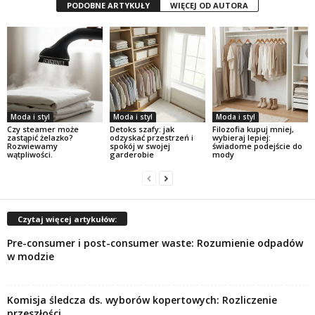
PODOBNE ARTYKUŁY
WIĘCEJ OD AUTORA
Moda i styl
Moda i styl
Moda i styl
Czy steamer może
Detoks szafy: jak
Filozofia kupuj mniej,
zastąpić żelazko?
odzyskać przestrzeń i
wybieraj lepiej:
Rozwiewamy
spokój w swojej
świadome podejście do
wątpliwości.
garderobie
mody
Czytaj więcej artykułów:
Pre-consumer i post-consumer waste: Rozumienie odpadów
w modzie
Komisja śledcza ds. wyborów kopertowych: Rozliczenie
przeszłości