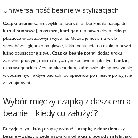
Uniwersalność beanie w stylizacjach
Czapki beanie
są niezwykle uniwersalne. Doskonale pasują do
kurtki puchowej
,
płaszcza
,
kardiganu
, a nawet eleganckiego
płaszcza
w casualowym wydaniu. Można je nosić na wiele
sposobów – głęboko na głowie, lekko nasuniętą na czoło, a nawet
luźno opuszczoną z tyłu.
Czapka beanie
potrafi dodać uroku
zarówno prostym, minimalistycznym zestawom, jak i tym bardziej
ekstrawaganckim. Jest to akcesorium, które świetnie sprawdza się
w codziennych aktywnościach, od spacerów po mieście po wyjścia
ze znajomymi.
Wybór między czapką z daszkiem a
beanie – kiedy co założyć?
Decyzja o tym, którą czapkę wybrać –
czapkę z daszkiem
czy
beanie
– zależy przede wszystkim od
okazji
,
pogody
i
stylu
, jaki